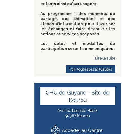
enfants ainsi qu’aux usagers.
Au programme : des moments de
partage, des animations et des
stands d’information pour favoriser
les échanges et faire découvrir les
actions et services proposés.
Les dates et modalités de
participation seront communiquées :
Lire la suite
Voir toutes les actualités
CHU de Guyane - Site de
Kourou
Avenue Léopold Héder
97387 Kourou
Accéder au Centre