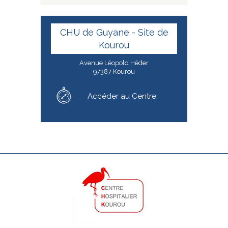
CHU de Guyane - Site de
Kourou
Avenue Léopold Héder
97387 Kourou
Accéder au Centre