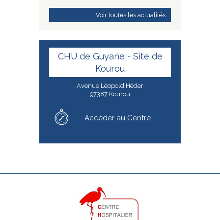
Voir toutes les actualités
CHU de Guyane - Site de
Kourou
Avenue Léopold Héder
97387 Kourou
Accéder au Centre