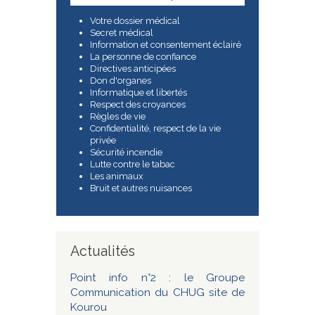
Votre dossier médical
Secret médical
Information et consentement éclairé
La personne de confiance
Directives anticipées
Don d'organes
Informatique et libertés
Respect des croyances
Règles de vie
Confidentialité, respect de la vie
privée
Sécurité incendie
Lutte contre le tabac
Les animaux
Bruit et autres nuisances
Actualités
Point info n°2 : le Groupe
Communication du CHUG site de
Kourou