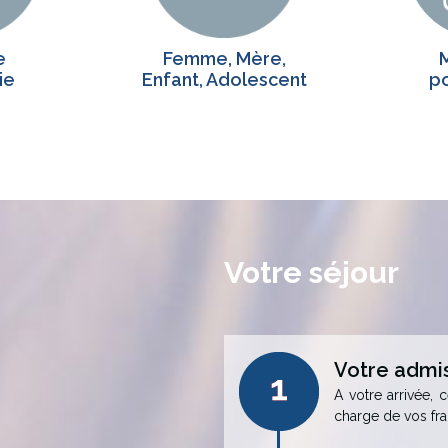
e
Femme, Mère,
ie
Enfant, Adolescent
p
Votre séjour
Votre admi
A votre arrivée, 
charge de vos frai