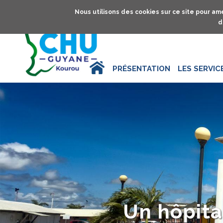
Nous utilisons des cookies sur ce site pour amé
d
ACCUEIL
PRÉSENTATION
LES SERVIC
Diaporama
Slide 1 of 3
Un hôpita