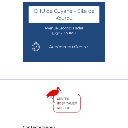
CHU de Guyane - Site de
Kourou
Avenue Léopold Héder
97387 Kourou
Accéder au Centre
Contactez-nous