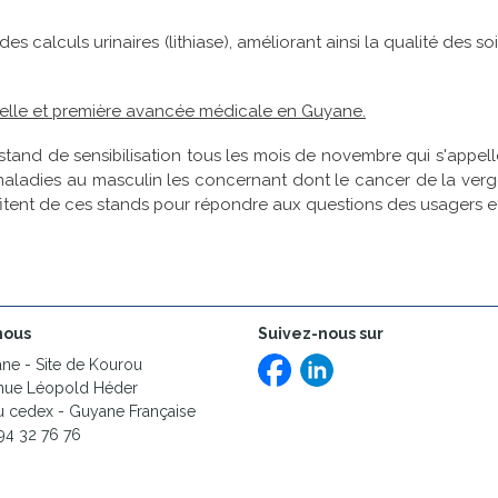
es calculs urinaires (lithiase), améliorant ainsi la qualité des s
 belle et première avancée médicale en Guyane.
stand de sensibilisation tous les mois de novembre qui s'appe
maladies au masculin les concernant dont le cancer de la verg
ofitent de ces stands pour répondre aux questions des usagers et
nous
Suivez-nous sur
e - Site de Kourou
enue Léopold Héder
 cedex - Guyane Française
94 32 76 76