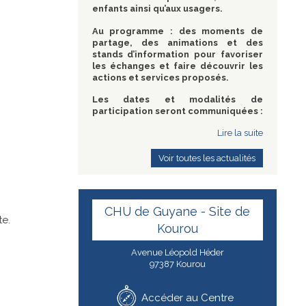
enfants ainsi qu’aux usagers.
Au programme : des moments de
partage, des animations et des
stands d’information pour favoriser
les échanges et faire découvrir les
actions et services proposés.
Les dates et modalités de
participation seront communiquées :
Lire la suite
Voir toutes les actualités
CHU de Guyane - Site de
te.
Kourou
Avenue Léopold Héder
97387 Kourou
Accéder au Centre