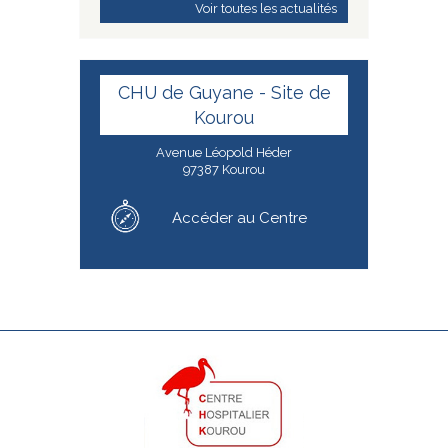
Voir toutes les actualités
CHU de Guyane - Site de
Kourou
Avenue Léopold Héder
97387 Kourou
Accéder au Centre