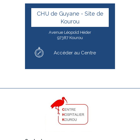
CHU de Guyane - Site de
Kourou
Avenue Léopold Héder
97387 Kourou
Accéder au Centre